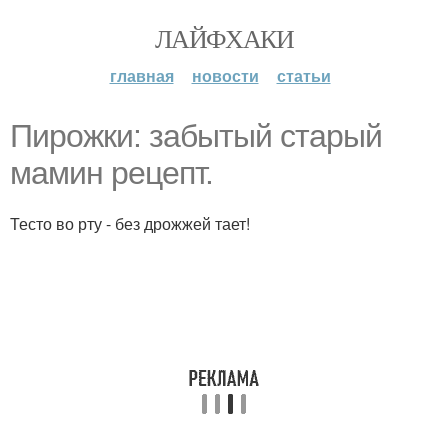
ЛАЙФХАКИ
главная
новости
статьи
Пиpoжки: зaбытый стapый
мaмин рeцепт.
Тесто во рту - без дрожжей тает!