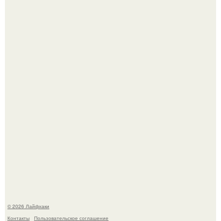
Чем заболела груша и как ее лечить?
Академик ран Онищенко призвал россиян не ездить
отдыхать за границу: "Зачем Ездить в Турцию, Когда у
нас в Стране Есть Практически все".
© 2026 Лайфхаки
Контакты
Пользовательское соглашение