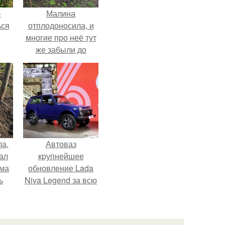
-
Малина
ься
отплодоносила, и
многие про неё тут
же забыли до
следующего лета.
ла,
Автоваз
ал
крупнейшее
ама
обновление Lada
ь
Niva Legend за всю
историю
представил.