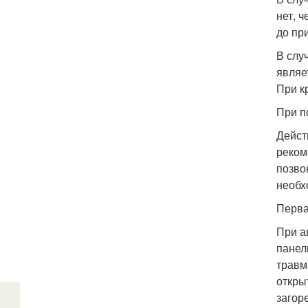
нет, 
до пр
В слу
являе
При к
При п
Дейст
реком
позво
необх
Перва
При а
панел
травм
откры
загор