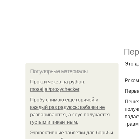
Пер
Это д
Популярные материалы
Реком
Прокси чекер на python.
mosajjal/proxychecker
Перва
Пробу снимаю еще горячей и
Пешех
каждый раз радуюсь: кабачки не
получ
развариваются, а соус получается
падае
густым и пикантным.
травм
Эффективные таблетки для борьбы