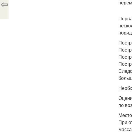
⇦
перем
Перва
неско
поряд
Постр
Постр
Постр
Постр
Следо
больш
Необх
Оцени
по во
Место
При о
масса