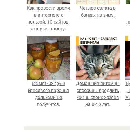
Как провести время
Четыре салата в
в интернете с
банках на зиму.
пользой. 10 сайтов,
п
которые помогут
провести время в
интернете с
пользой.
Из мягких груш
Домашние питомцы
Б
красивого варенья
способны продлить
ч
дольками не
жизнь своих хозяев
м
получится.
на 6-10 лет.