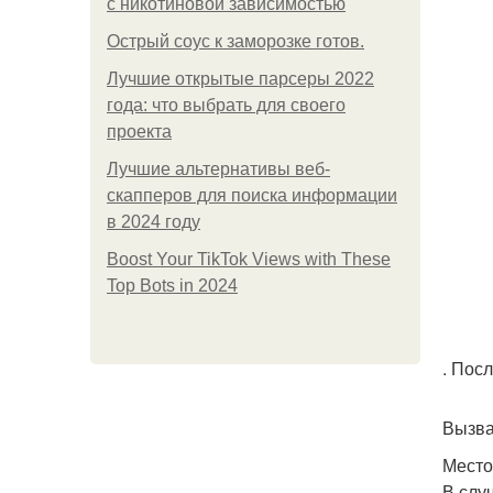
с никотиновой зависимостью
Острый соус к заморозке готов.
Лучшие открытые парсеры 2022
года: что выбрать для своего
проекта
Лучшие альтернативы веб-
скапперов для поиска информации
в 2024 году
Boost Your TikTok Views with These
Top Bots in 2024
. Пос
Вызва
Место
В слу