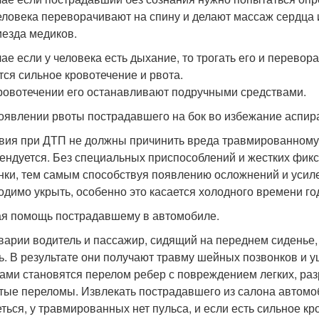
человека переворачивают на спину и делают массаж сердца
иезда медиков.
чае если у человека есть дыхание, то трогать его и перево
тся сильное кровотечение и рвота.
ровотечении его останавливают подручными средствами.
оявлении рвоты пострадавшего на бок во избежание аспир
вия при ДТП не должны причинить вреда травмированному, 
ендуется. Без специальных приспособлений и жестких фик
нки, тем самым способствуя появлению осложнений и усил
одимо укрыть, особенно это касается холодного времени го
я помощь пострадавшему в автомобиле.
варии водитель и пассажир, сидящий на переднем сиденье,
ь. В результате они получают травму шейных позвонков и у
ами становятся перелом ребер с повреждением легких, раз
тые переломы. Извлекать пострадавшего из салона автомо
еться, у травмированных нет пульса, и если есть сильное к