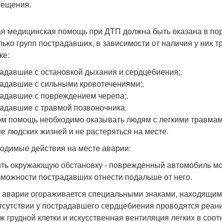
ещения.
я медицинская помощь при ДТП должна быть оказана в по
лько групп пострадавших, в зависимости от наличия у них
ке:
адавшие с остановкой дыхания и сердцебиения;.
адавшие с сильными кровотечениями;.
адавшие с повреждением черепа;.
адавшие с травмой позвоночника.
м помощь необходимо оказывать людям с легкими травмами
е людских жизней и не растеряться на месте.
одимые действия на месте аварии:
ть окружающую обстановку - поврежденный автомобиль мож
зможности пострадавших отнести подальше от него.
 аварии огораживается специальными знаками, находящим
тсутствии у пострадавшего сердцебиения проводятся реа
ж грудной клетки и искусственная вентиляция легких в соотн