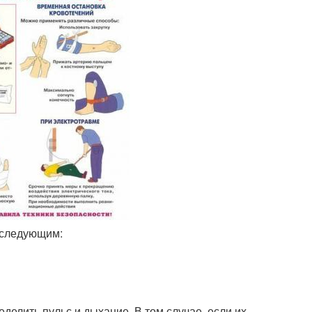
 следующим:
делить пульс и дыхание. В том случае, если их