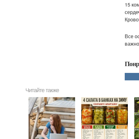
15 ко
серде
Крово
Все о
важно
Понр
Читайте также