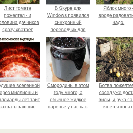
Лист томата
В Skype для
Яблок много 
пожелтел - и
Windows появился
вроде радоват
оловина дачников
синхронный
надо.
сразу хватает
переводчик для
удобрение.
звонков.
удущее вселенной
Смородины в этом
Ботва пожелте
ерез миллионы и
году много, а
сосед уже дост
иллиарды лет таит
обычное жидкое
вилы, и рука с
захватывающие
варенье у нас как-
тянется копат
тайны.
то не очень едят.
картошку.