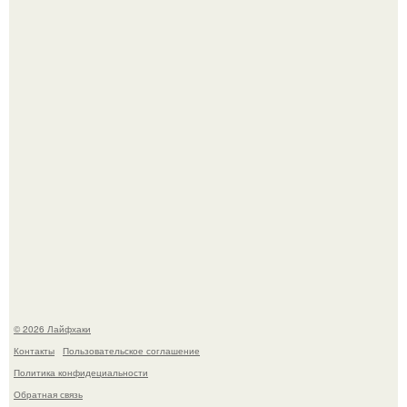
Чем заболела груша и как ее лечить?
В Дубае существует район, который кажется ошибкой
самой реальности.
© 2026 Лайфхаки
Контакты
Пользовательское соглашение
Политика конфидециальности
Обратная связь