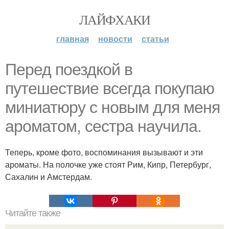
ЛАЙФХАКИ
главная
новости
статьи
Перед поездкой в
путешествие всегда покупаю
миниатюру с новым для меня
ароматом, сестра научила.
Теперь, кроме фото, воспоминания вызывают и эти
ароматы. На полочке уже стоят Рим, Кипр, Петербург,
Сахалин и Амстердам.
Читайте также