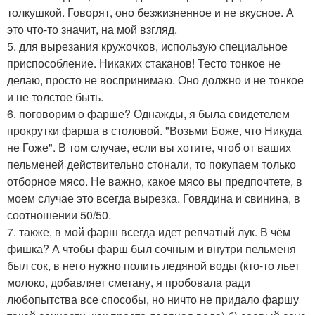
толкушкой. Говорят, оно безжизненное и не вкусное. А
это что-то значит, на мой взгляд.
5. для вырезания кружочков, использую специальное
приспособление. Никаких стаканов! Тесто тонкое не
делаю, просто не воспринимаю. Оно должно и не тонкое
и не толстое быть.
6. поговорим о фарше? Однажды, я была свидетелем
прокрутки фарша в столовой. "Возьми Боже, что Никуда
не Гоже". В том случае, если вы хотите, чтоб от ваших
пельменей действительно стонали, то покупаем только
отборное мясо. Не важно, какое мясо вы предпочтете, в
моем случае это всегда вырезка. Говядина и свинина, в
соотношении 50/50.
7. также, в мой фарш всегда идет репчатый лук. В чём
фишка? А чтобы фарш был сочным и внутри пельменя
был сок, в него нужно полить ледяной воды (кто-то льет
молоко, добавляет сметану, я пробовала ради
любопытства все способы, но ничто не придало фаршу