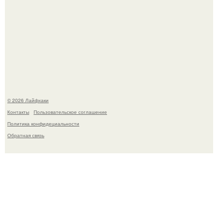
Автоваз крупнейшее обновление Lada Niva Legend за
всю историю представил.
© 2026 Лайфхаки
Контакты
Пользовательское соглашение
Политика конфидециальности
Обратная связь