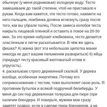
обычную (у меня родниковая) холодную воду. Тесто
замешиваем до такой степени, чтоб не приставало к
рукам. Когда вам кажется, что тесто готово, нажмите на
него пальцем, ложбинка должна исчезнуть сразу после
того, как вы убрали палец. После замеса колобок теста
накрыть пищевой пленкой и оставить в покое на 20-30
мин. За это время набухает клейковина, тесто делается
эластичным и легче раскатывается. В чём же здесь
фишка? А) манка (вот эта небольшая щепотка манки
никогда не даст вашим пельменям развариться) б) яйца
(придадут тесту красивый желтоватый отлив и
упругость).
4. раскатываю строго деревянной скалкой. У дерева
вообще, особенная энергетика. Потому его
соприкосновение с тестом, тоже выполняет свою роль. Я
противник бутылок и всякой подручной белиберды. У
меня до сих пор деревянная толкушка для пюре (при
наличии блендера. И поверьте, мужики мои сразу
заметят подвох, если я сделаю пюре блендером, а не