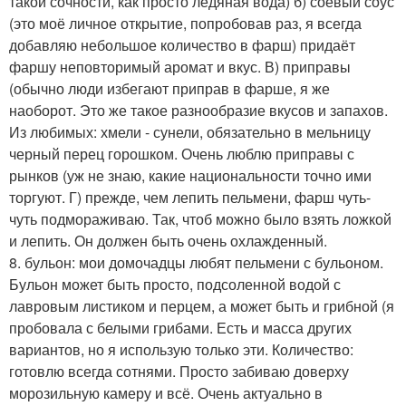
такой сочности, как просто ледяная вода) б) соевый соус
(это моё личное открытие, попробовав раз, я всегда
добавляю небольшое количество в фарш) придаёт
фаршу неповторимый аромат и вкус. В) приправы
(обычно люди избегают приправ в фарше, я же
наоборот. Это же такое разнообразие вкусов и запахов.
Из любимых: хмели - сунели, обязательно в мельницу
черный перец горошком. Очень люблю приправы с
рынков (уж не знаю, какие национальности точно ими
торгуют. Г) прежде, чем лепить пельмени, фарш чуть-
чуть подмораживаю. Так, чтоб можно было взять ложкой
и лепить. Он должен быть очень охлажденный.
8. бульон: мои домочадцы любят пельмени с бульоном.
Бульон может быть просто, подсоленной водой с
лавровым листиком и перцем, а может быть и грибной (я
пробовала с белыми грибами. Есть и масса других
вариантов, но я использую только эти. Количество:
готовлю всегда сотнями. Просто забиваю доверху
морозильную камеру и всё. Очень актуально в