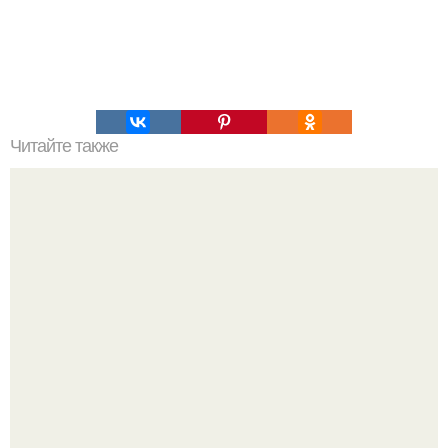
Читайте также
Надписи для органайзера хорошего настроения
распечатать. Идеи "Органайзеров Хорошего
Настроения" с примерами подарочков.