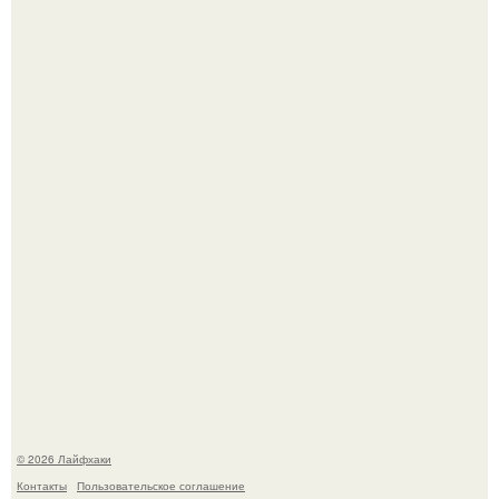
Выкопать картошку и сразу засыпать её в мешки - самый
быстрый способ спрятать вместе с урожаем гниль,
порезы и больные клубни.
Сняли лук или ранний картофель и бросили голую грядку
до весны?
© 2026 Лайфхаки
Контакты
Пользовательское соглашение