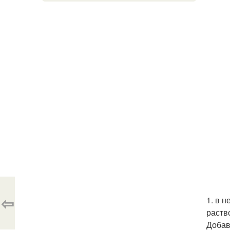
⇦
1. в 
раств
Добав