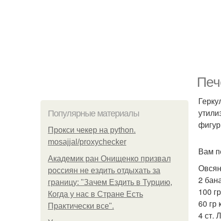
Печ
Герку
утили
Популярные материалы
фигур
Прокси чекер на python.
mosajjal/proxychecker
Вам п
Академик ран Онищенко призвал
Овсян
россиян не ездить отдыхать за
2 бан
границу: "Зачем Ездить в Турцию,
100 г
Когда у нас в Стране Есть
60 гр
Практически все".
4 ст.