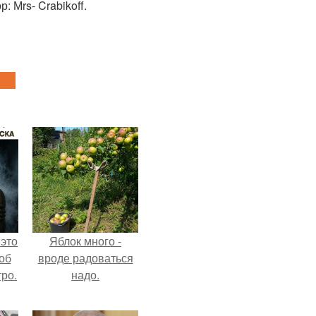
: Мrs- Crabikoff.
 это
Яблок много -
об
вроде радоваться
ро.
надо.