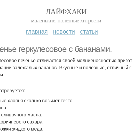
ЛАЙФХАКИ
маленькие, полезные хитрости
главная
новости
статьи
енье геркулесовое с бананами.
лесовое печенье отличается своей молниеносностью пригот
зации залежалых бананов. Вкусные и полезные, отличный с
ы.
отребуется:
ые хлопья сколько возьмет тесто.
ана.
р сливочного масла.
 коричневого сахара.
 Ложки жидкого меда.