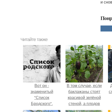
и снов
Понр
Читайте также
Вот он -
В том случае, если
знаменитый
баклажаны стоят
с
"Список
красивой зелёной
Бродского".
стеной, а плодов
почти не видно -