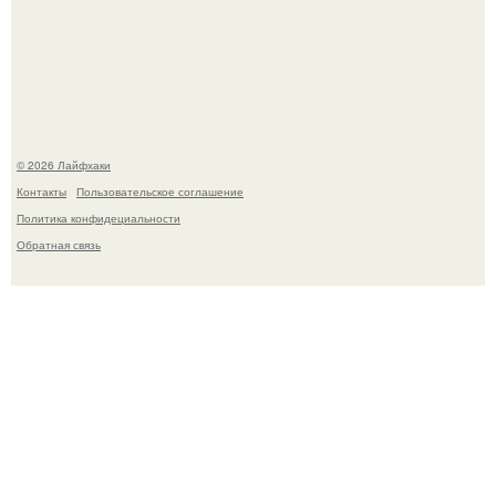
Одно случайное фото эфиопской девушки Элизабет
деста мгновенно разлетелось по всему интернету и
сделало её новой звездой соцсетей.
© 2026 Лайфхаки
Контакты
Пользовательское соглашение
Политика конфидециальности
Обратная связь