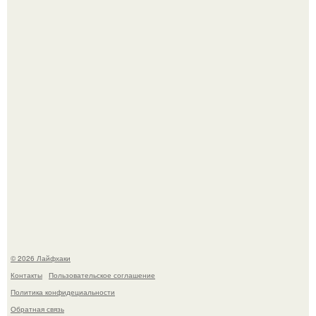
Будущее вселенной через миллионы и миллиарды лет
таит захватывающие тайны.
Одно случайное фото эфиопской девушки Элизабет
деста мгновенно разлетелось по всему интернету и
сделало её новой звездой соцсетей.
© 2026 Лайфхаки
Контакты
Пользовательское соглашение
Политика конфидециальности
Обратная связь