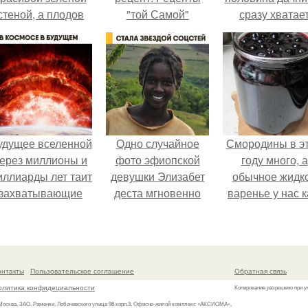
стеной, а плодов
"той Самой"
сразу хватае
почти не видно -
столовской еды из
удобрение.
радоваться тут
детства?
нечему.
удущее вселенной
Одно случайное
Смородины в э
ерез миллионы и
фото эфиопской
году много, а
иллиарды лет таит
девушки Элизабет
обычное жидк
захватывающие
деста мгновенно
варенье у нас к
тайны.
разлетелось по
то не очень едя
всему интернету и
сделало её новой
звездой соцсетей.
онтакты
Пользовательское соглашение
Обратная связь
олитика конфидециальности
Копирование разрешено при у
 Москва, ЗАО, Раменки, Лобачевского улица 98 корп.3, Офисно-жилой комплекс «АКСИОМА»,