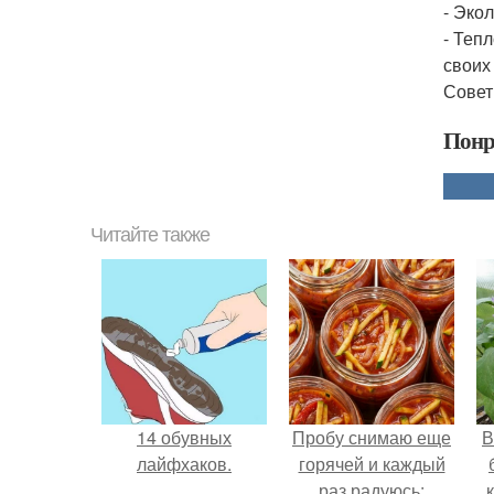
- Эко
- Теп
своих
Совет
Понр
Читайте также
14 обувных
Пробу снимаю еще
В
лайфхаков.
горячей и каждый
раз радуюсь: