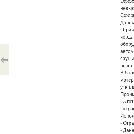
Эффек
невыс
Сферы
Данны
Отраж
черда
обору
автом
⇦
сауны
испол
В бол
матер
утепл
Преим
- Это
сохра
Испол
- Отр
- Дан