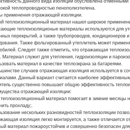
тивность данного вида изоляции обусловлена отменными
окой теплопроводностью пенополиэтилена.
 применения отражающей изоляции.
й теплоизоляционный материал нашел широкое применение, 
ающие теплоизоляционые материалы используются для уте
чных перекрытий, а также трубопроводов, кондиционеров и
дования. Также фольгированный утеплитель может применя
обилей. Следует также отметить, что отражающая теплоиз
. Материал служит для утепления, гидроизоляции и пароизо
ьзовать материал в качестве теплоэкрана за батареями.
ьшинстве случаев отражающая изоляция используется в со
иалами. Данный вариант считается наиболее эффективны
итель существенно повышает общую эффективность тепло
ущества отражающей изоляции:
т теплоизоляционный материал помогает в зимние месяцы не
нить прохладу;.
ьзование нескольких разновидностей теплоизоляции позвол
ажающая изоляция легко монтируется, а также отличается 
ный материал пожароустойчив и совершенно безопасен для 