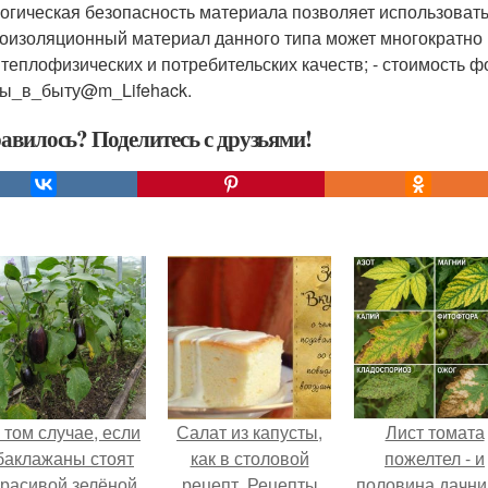
логическая безопасность материала позволяет использовать
лоизоляционный материал данного типа может многократно 
 теплофизических и потребительских качеств; - стоимость 
ы_в_быту@m_Lifehack.
авилось? Поделитесь с друзьями!
 том случае, если
Салат из капусты,
Лист томата
баклажаны стоят
как в столовой
пожелтел - и
красивой зелёной
рецепт. Рецепты
половина дачни