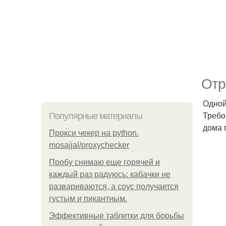
Отр
Одной
Требо
Популярные материалы
дома 
Прокси чекер на python.
mosajjal/proxychecker
Пробу снимаю еще горячей и
каждый раз радуюсь: кабачки не
развариваются, а соус получается
густым и пикантным.
Эффективные таблетки для борьбы