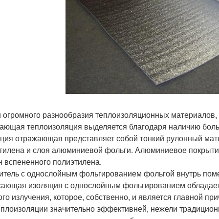
 огромного разнообразия теплоизоляционных материалов, 
ающая теплоизоляция выделяется благодаря наличию боль
ция отражающая представляет собой тонкий рулонный мате
тилена и слоя алюминиевой фольги. Алюминиевое покрытие
н вспененного полиэтилена.
итель с однослойным фольгированием фольгой внутрь пом
ающая изоляция с однослойным фольгированием обладает 
ого излучения, которое, собственно, и является главной при
еплоизоляции значительно эффективней, нежели традицио