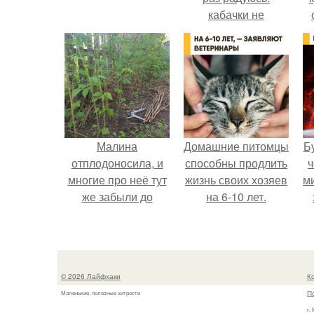
кабачки не
развариваются, а
соус получается
густым и
пикантным.
Малина
Домашние питомцы
Б
отплодоносила, и
способны продлить
ч
многие про неё тут
жизнь своих хозяев
м
же забыли до
на 6-10 лет.
следующего лета.
© 2026 Лайфхаки
К
П
Маленькие, полезные хитрости
г.