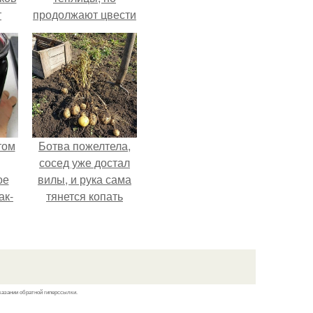
т
продолжают цвести
как сумасшедшие?
том
Ботва пожелтела,
сосед уже достал
ое
вилы, и рука сама
ак-
тянется копать
т.
картошку.
казании обратной гиперссылки.