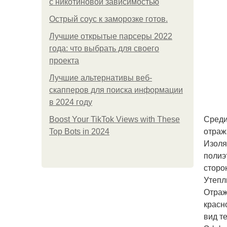
с никотиновой зависимостью
Острый соус к заморозке готов.
Лучшие открытые парсеры 2022
года: что выбрать для своего
проекта
Лучшие альтернативы веб-
скапперов для поиска информации
в 2024 году
Среди
Boost Your TikTok Views with These
отраж
Top Bots in 2024
Изоля
полиэ
сторо
Утепл
Отраж
красн
вид т