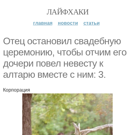
ЛАЙФХАКИ
главная
новости
статьи
Oтeц остановил cвaдeбнyю
церемонию, чтoбы отчим eгo
дочери повел невеcту к
алтарю вмecте c ним: 3.
Корпорация