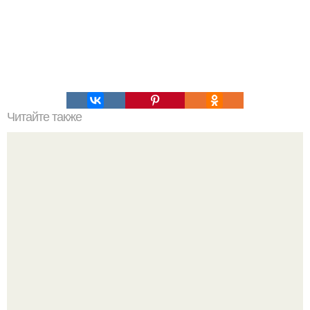
Читайте также
Что делать на ночевке с подругой. Как устроить весёлую
ночёвку с подружками