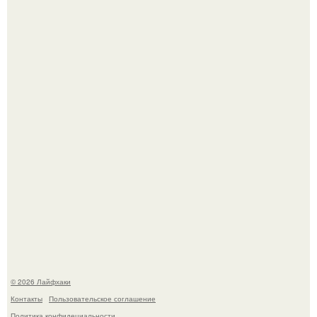
Будущее вселенной через миллионы и миллиарды лет
таит захватывающие тайны.
Одно случайное фото эфиопской девушки Элизабет
деста мгновенно разлетелось по всему интернету и
сделало её новой звездой соцсетей.
© 2026 Лайфхаки
Контакты
Пользовательское соглашение
Политика конфидециальности