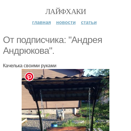
ЛАЙФХАКИ
главная
новости
статьи
От подписчика: "Андрея
Андрюкова".
Качелька своими руками