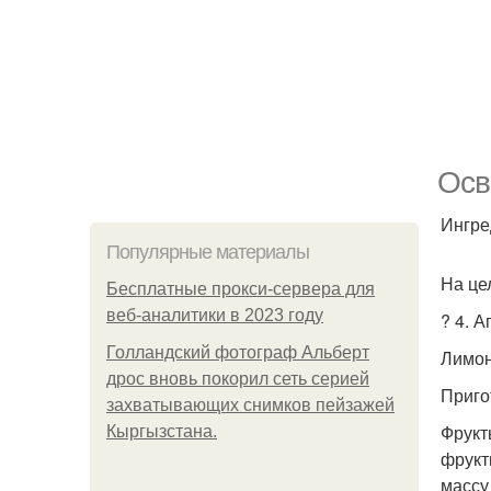
Осв
Ингре
Популярные материалы
На це
Бесплатные прокси-сервера для
веб-аналитики в 2023 году
? 4. А
Голландский фотограф Альберт
Лимон
дрос вновь покорил сеть серией
Приго
захватывающих снимков пейзажей
Фрукт
Кыргызстана.
фрукт
массу