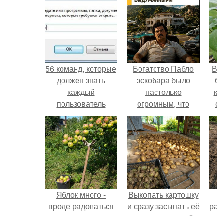
56 команд, которые
Богатство Пабло
В
должен знать
эскобара было
каждый
настолько
пользователь
огромным, что
Windows.
многие истории о
нём звучат как
вымысел.
Яблок много -
Выкопать картошку
вроде радоваться
и сразу засыпать её
р