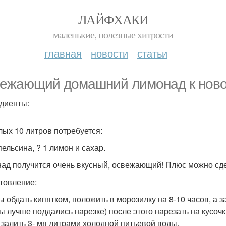
ЛАЙФХАКИ
маленькие, полезные хитрости
главная
новости
статьи
ежающий домашний лимонад к новом
диенты:
лых 10 литров потребуется:
пельсина, ? 1 лимон и сахар.
ад получится очень вкусный, освежающий! Плюс можно сде
товление:
ы обдать кипятком, положить в морозилку на 8-10 часов, а з
ы лучше поддались нарезке) после этого нарезать на кусоч
 залить 3- мя литрами холодной питьевой воды.