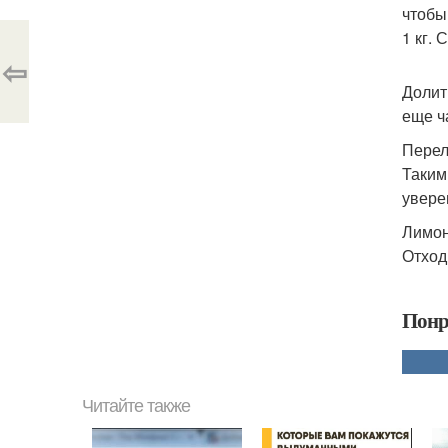
чтобы
1 кг.
⇦
Долит
еще ч
Перел
Таким
увере
Лимон
Отход
Понр
Читайте также