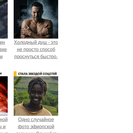
кин
Холодный душ - это
вке
не просто способ
ии
проснуться быстро.
ной
Одно случайное
ы и
фото эфиопской