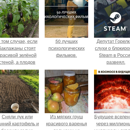
 том случае, если
50 лучших
Депутат Горел
баклажаны стоят
психологических
слухи о блокиро
красивой зелёной
фильмов.
Steam в Росс
стеной, а плодов
развеял.
почти не видно -
радоваться тут
нечему.
Сняли лук или
Из мягких груш
Будущее вселен
анний картофель и
красивого варенья
через миллион