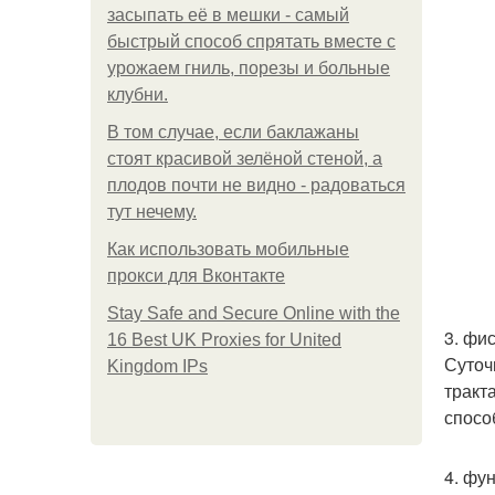
засыпать её в мешки - самый
быстрый способ спрятать вместе с
урожаем гниль, порезы и больные
клубни.
В том случае, если баклажаны
стоят красивой зелёной стеной, а
плодов почти не видно - радоваться
тут нечему.
Как использовать мобильные
прокси для Вконтакте
Stay Safe and Secure Online with the
3. фи
16 Best UK Proxies for United
Суточ
Kingdom IPs
тракт
спосо
4. фу