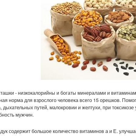
сташки - низкокалорийны и богаты минералами и витаминами
ная норма для взрослого человека всего 15 орешков. Помо
а, дыхательных путей, малокровии и желтухи, при токсико
бность мужчин.
ндук содержит большое количество витаминов а и Е. улучша