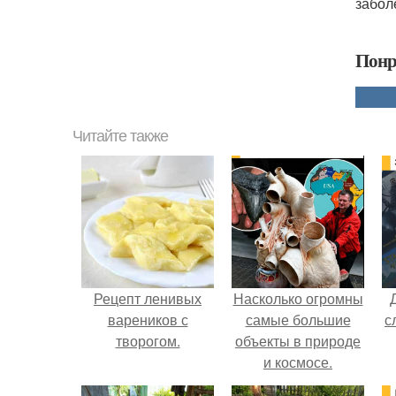
забол
Понр
Читайте также
Рецепт ленивых
Насколько огромны
вареников с
самые большие
с
творогом.
объекты в природе
и космосе.