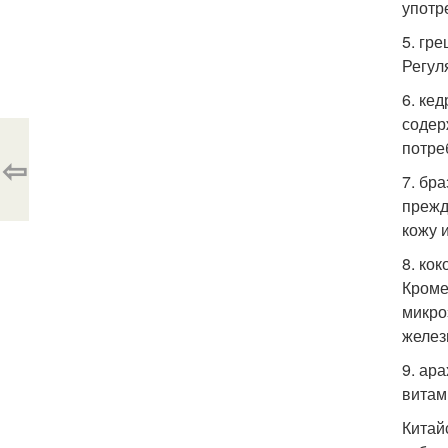
употр
5. гр
Регул
6. ке
содер
потре
⇦
7. бр
прежд
кожу 
8. ко
Кроме
микро
желез
9. ар
витами
Китай