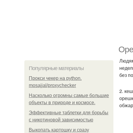
Оре
Людям
недел
Популярные материалы
без п
Прокси чекер на python.
mosajjal/proxychecker
2. ке
Насколько огромны самые большие
орешк
объекты в природе и космосе.
обжар
Эффективные таблетки для борьбы
с никотиновой зависимостью
Выкопать картошку и сразу