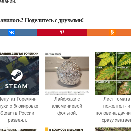
еваний.
авилось? Поделитесь с друзьями!
Депутат Горелкин
Лайфхаки с
Лист томата
лухи о блокировке
алюминиевой
пожелтел - и
Steam в России
фольгой.
половина дачни
развеял.
сразу хватае
удобрение.