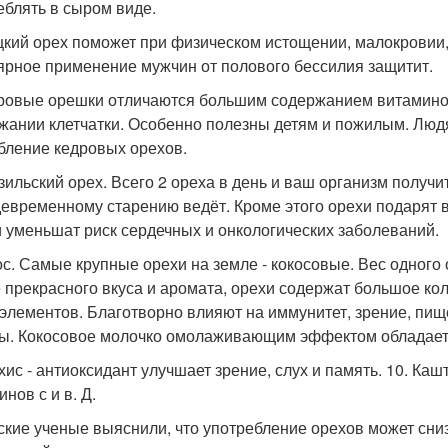
еблять в сыром виде.
ецкий орех поможет при физическом истощении, малокровии,
ярное применение мужчин от полового бессилия защитит.
дровые орешки отличаются большим содержанием витаминов
жании клетчатки. Особенно полезны детям и пожилым. Люд
бление кедровых орехов.
азильский орех. Всего 2 ореха в день и ваш организм получи
евременному старению ведёт. Кроме этого орехи подарят в
и уменьшат риск сердечных и онкологических заболеваний.
кос. Самые крупные орехи на земле - кокосовые. Вес одного
 прекрасного вкуса и аромата, орехи содержат большое кол
элементов. Благотворно влияют на иммунитет, зрение, пи
ы. Кокосовое молочко омолаживающим эффектом обладает
ахис - антиоксидант улучшает зрение, слух и память. 10. Ка
нов с и в. Д.
ские ученые выяснили, что употребление орехов может сниз