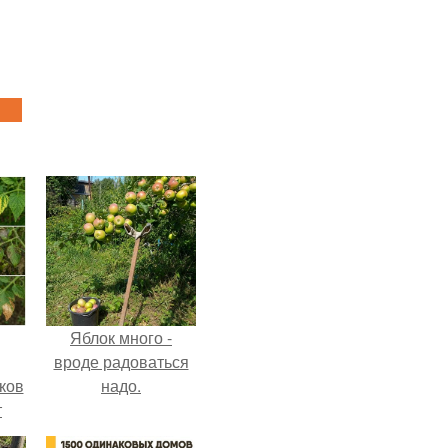
Яблок много -
вроде радоваться
ков
надо.
т