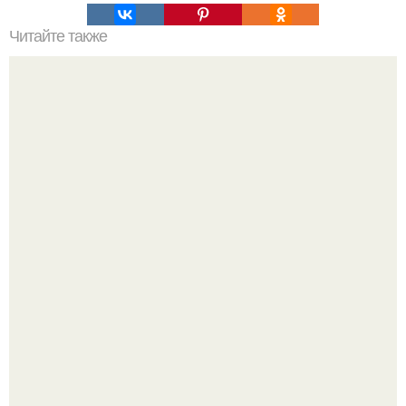
Читайте также
Как сеять грибы.
Пробу снимаю еще горячей и каждый раз радуюсь:
кабачки не развариваются, а соус получается густым и