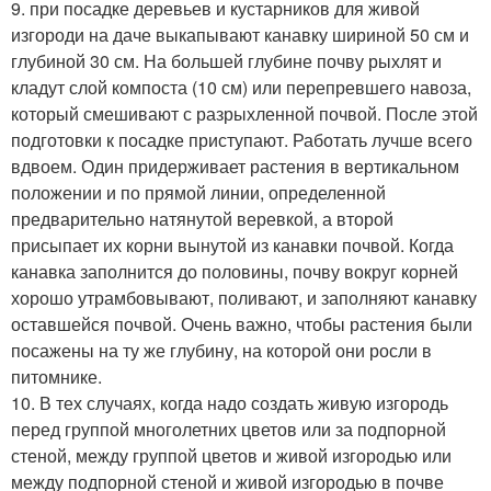
9. при посадке деревьев и кустарников для живой
изгороди на даче выкапывают канавку шириной 50 см и
глубиной 30 см. На большей глубине почву рыхлят и
кладут слой компоста (10 см) или перепревшего навоза,
который смешивают с разрыхленной почвой. После этой
подготовки к посадке приступают. Работать лучше всего
вдвоем. Один придерживает растения в вертикальном
положении и по прямой линии, определенной
предварительно натянутой веревкой, а второй
присыпает их корни вынутой из канавки почвой. Когда
канавка заполнится до половины, почву вокруг корней
хорошо утрамбовывают, поливают, и заполняют канавку
оставшейся почвой. Очень важно, чтобы растения были
посажены на ту же глубину, на которой они росли в
питомнике.
10. В тех случаях, когда надо создать живую изгородь
перед группой многолетних цветов или за подпорной
стеной, между группой цветов и живой изгородью или
между подпорной стеной и живой изгородью в почве