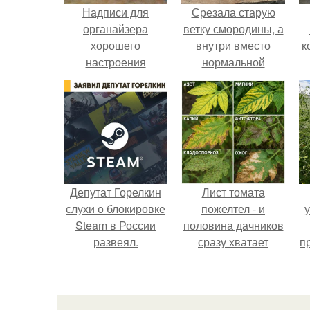
Надписи для
Срезала старую
органайзера
ветку смородины, а
хорошего
внутри вместо
к
настроения
нормальной
распечатать. Идеи
светлой
"Органайзеров
сердцевины
Хорошего
оказалась чёрная
Настроения" с
пустота.
примерами
подарочков.
Депутат Горелкин
Лист томата
слухи о блокировке
пожелтел - и
Steam в России
половина дачников
развеял.
сразу хватает
п
удобрение.
к