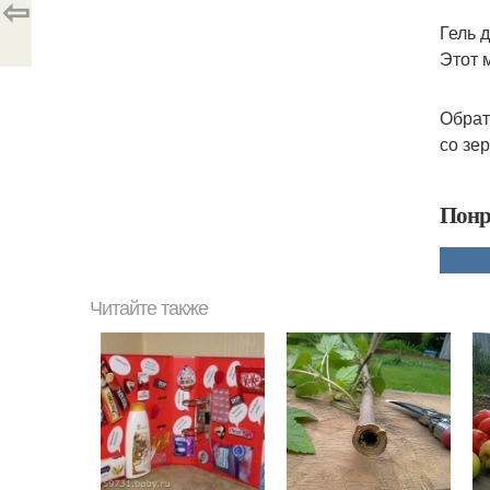
⇦
Гель 
Этот 
Обрат
со зе
Понр
Читайте также