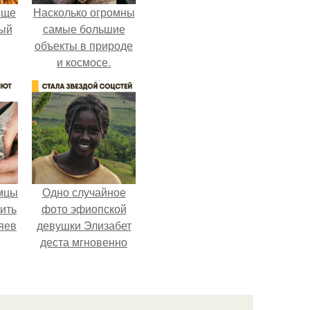
еще
Насколько огромны
дый
самые большие
объекты в природе
и космосе.
, а
ся
мцы
Одно случайное
ить
фото эфиопской
яев
девушки Элизабет
деста мгновенно
разлетелось по
всему интернету и
сделало её новой
звездой соцсетей.