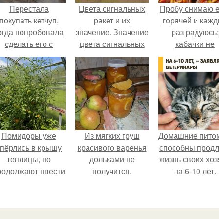
Перестала
Цвета сигнальных
Пробу снимаю 
покупать кетчуп,
ракет и их
горячей и каж
огда попробовала
значение. Значение
раз радуюсь:
сделать его с
цвета сигнальных
кабачки не
яблоками.
патронов и ракет,
развариваются
вдруг кому
соус получает
пригодится.
густым и
пикантным.
Помидоры уже
Из мягких груш
Домашние пито
упёрлись в крышу
красивого варенья
способны продл
теплицы, но
дольками не
жизнь своих хоз
родолжают цвести
получится.
на 6-10 лет.
ак сумасшедшие?