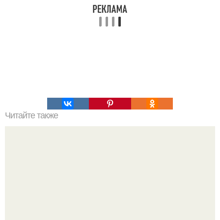
Читайте также
7 упражнений для спины, которые избавят от
искривления и болей в спине.