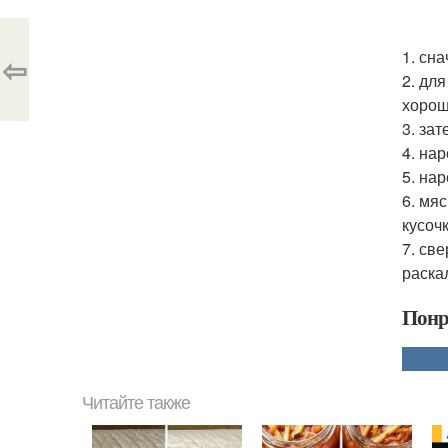
1. сн
⇦
2. дл
хорош
3. за
4. на
5. на
6. мя
кусоч
7. св
раска
Понр
Читайте также