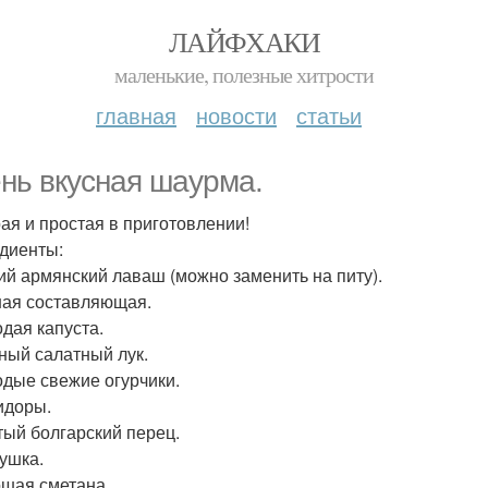
ЛАЙФХАКИ
маленькие, полезные хитрости
главная
новости
статьи
нь вкусная шаурма.
ая и простая в приготовлении!
диенты:
кий армянский лаваш (можно заменить на питу).
ная составляющая.
одая капуста.
сный салатный лук.
одые свежие огурчики.
идоры.
тый болгарский перец.
рушка.
ошая сметана.