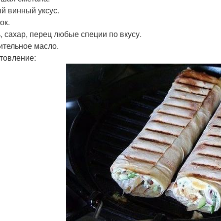
ый винный уксус.
ок.
ь, сахар, перец любые специи по вкусу.
тительное масло.
товление: