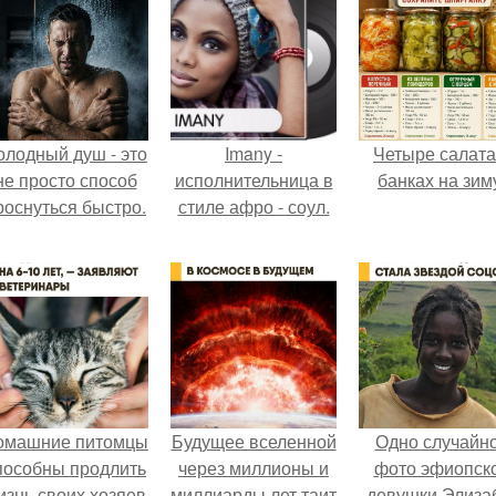
олодный душ - это
Imany -
Четыре салата
не просто способ
исполнительница в
банках на зим
роснуться быстро.
стиле афро - соул.
омашние питомцы
Будущее вселенной
Одно случайн
пособны продлить
через миллионы и
фото эфиопск
изнь своих хозяев
миллиарды лет таит
девушки Элиза