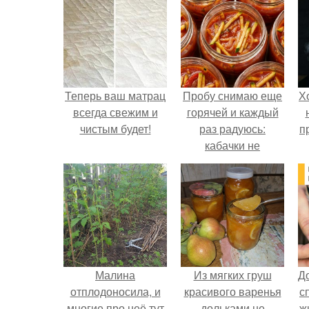
Теперь ваш матрац
Пробу снимаю еще
Х
всегда свежим и
горячей и каждый
чистым будет!
раз радуюсь:
п
кабачки не
развариваются, а
соус получается
густым и
пикантным.
Малина
Из мягких груш
Д
отплодоносила, и
красивого варенья
с
многие про неё тут
дольками не
ж