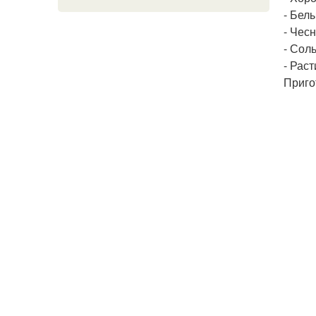
- Бел
- Чесн
- Сол
- Рас
Приго