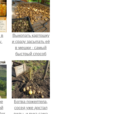
 в
Выкопать картошку
у.
и сразу засыпать её
в мешки - самый
быстрый способ
спрятать вместе с
урожаем гниль,
порезы и больные
клубни.
ое
Ботва пожелтела,
ой
сосед уже достал
бет
вилы, и рука сама