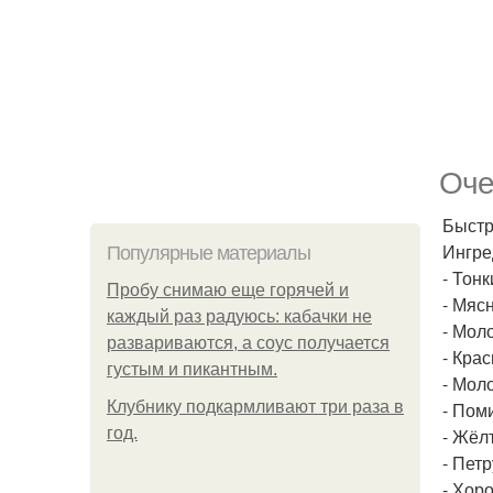
Оче
Быстр
Ингре
Популярные материалы
- Тон
Пробу снимаю еще горячей и
- Мяс
каждый раз радуюсь: кабачки не
- Мол
развариваются, а соус получается
- Кра
густым и пикантным.
- Мол
Клубнику подкaрмливают три раза в
- Пом
гoд.
- Жёл
- Пет
- Хор