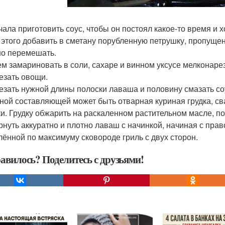
ачала приготовить соус, чтобы он постоял какое-то время и
я этого добавить в сметану порубленную петрушку, пропущен
о перемешать.
тем замариновать в соли, сахаре и винном уксусе мелконар
резать овощи.
резать нужной длины полоски лаваша и половину смазать с
сной составляющей может быть отварная куриная грудка, с
ки. Грудку обжарить на раскаленном растительном масле, 
ернуть аккуратно и плотно лаваш с начинкой, начиная с пра
лённой по максимуму сковороде гриль с двух сторон.
авилось? Поделитесь с друзьями!