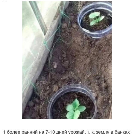
1 болee ранний на 7-10 днeй урожай, т. к. зeмля в банках