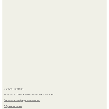
Из мягких груш красивого варенья дольками не
получится.
Домашние питомцы способны продлить жизнь своих
хозяев на 6-10 лет.
© 2026 Лайфхаки
Контакты
Пользовательское соглашение
Политика конфидециальности
Обратная связь