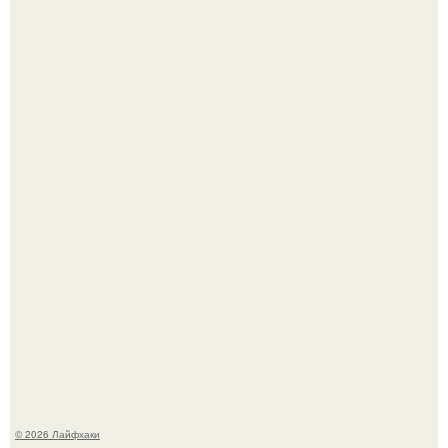
Малина отплодоносила, и многие про неё тут же забыли
до следующего лета.
Сняли лук или ранний картофель и бросили голую грядку
до весны?
© 2026 Лайфхаки