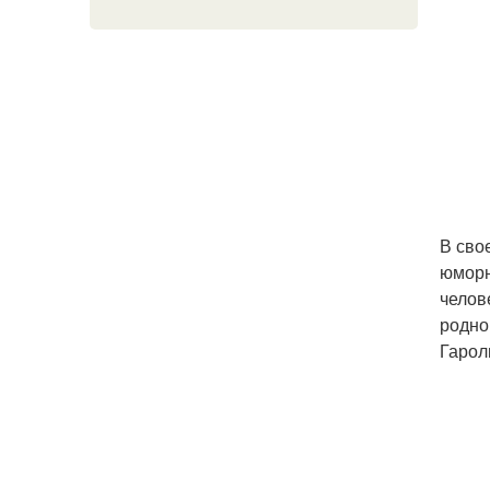
В сво
юморн
челов
родног
Гарол