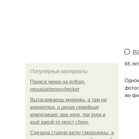
О в
65 ле
Популярные материалы
Одном
Прокси чекер на python.
фотос
mosajjal/proxychecker
же фо
Вытаскиваешь морковь, а там не
корнеплод, а целая семейная
композиция: две ноги, три руки и
ещё какой-то хвост сбоку.
Срезала старую ветку смородины, а