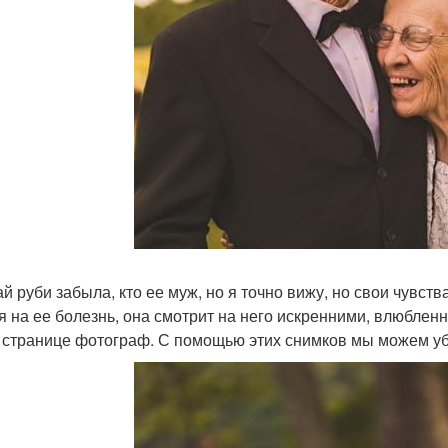
ай руби забыла, кто ее муж, но я точно вижу, но свои чувст
я на ее болезнь, она смотрит на него искренними, влюбленны
 странице фотограф. С помощью этих снимков мы можем убед