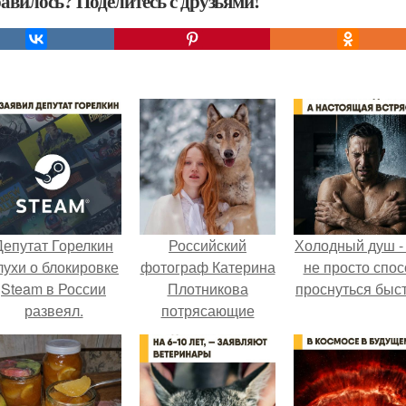
авилось? Поделитесь с друзьями!
Депутат Горелкин
Российский
Холодный душ -
лухи о блокировке
фотограф Катерина
не просто спос
Steam в России
Плотникова
проснуться быст
развеял.
потрясающие
образы создает.