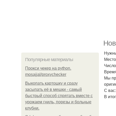
Нов
Нужны
Место:
Популярные материалы
Число:
Прокси чекер на python.
Время
mosajjal/proxychecker
Мы пр
Выкопать картошку и сразу
ориги
засыпать её в мешки - самый
С вас:
быстрый способ спрятать вместе с
В ито
урожаем гниль, порезы и больные
клубни.