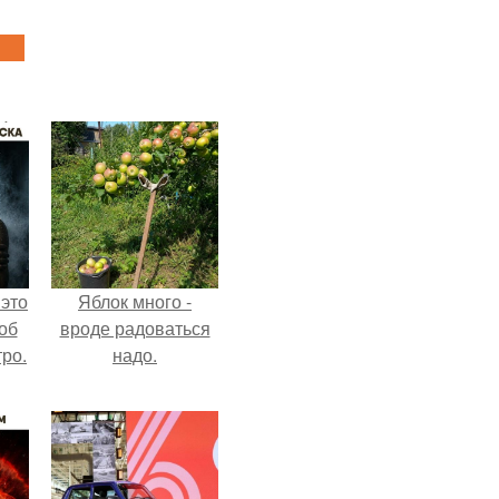
 это
Яблок много -
об
вроде радоваться
ро.
надо.