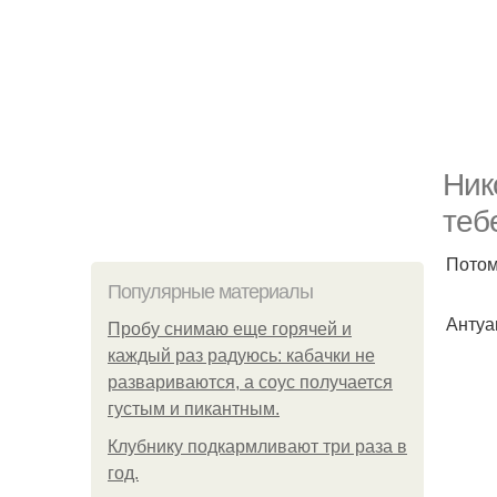
Ник
теб
Потом
Популярные материалы
Антуа
Пробу снимаю еще горячей и
каждый раз радуюсь: кабачки не
развариваются, а соус получается
густым и пикантным.
Клубнику подкaрмливают три раза в
гoд.