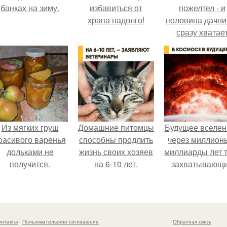
банках на зиму.
избавиться от
пожелтел - и
храпа надолго!
половина дачни
сразу хватае
удобрение.
Из мягких груш
Домашние питомцы
Будущее вселен
расивого варенья
способны продлить
через миллион
дольками не
жизнь своих хозяев
миллиарды лет 
получится.
на 6-10 лет.
захватывающ
тайны.
онтакты
Пользовательское соглашение
Обратная связь