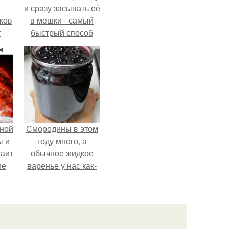
и сразу засыпать её
ков
в мешки - самый
т
быстрый способ
спрятать вместе с
урожаем гниль,
порезы и больные
клубни.
ной
Смородины в этом
ы и
году много, а
таит
обычное жидкое
ие
варенье у нас как-
то не очень едят.