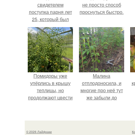
свидетелем
не просто способ
поступка парня лет
проснуться быстро.
25, который был
водителем
автобуса 11.
Помидоры уже
Малина
упёрлись в крышу
отплодоносила, и
к
теплицы, но
многие про неё тут
продолжают цвести
же забыли до
как сумасшедшие?
следующего лета.
© 2026 Лайфхаки
К