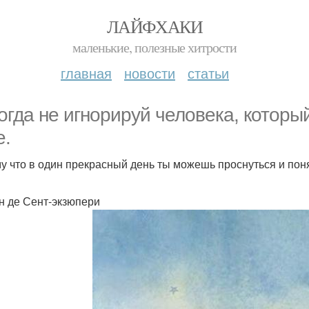
ЛАЙФХАКИ
маленькие, полезные хитрости
главная
новости
статьи
огда не игнорируй человека, которы
е.
у что в один прекрасный день ты можешь проснуться и понят
н де Сент-экзюпери