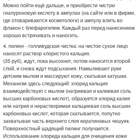
Можно пойти ещё дальше, и приобрести чистую
гиалуроновую кислоту в ампулах (на сайте или в фирме,
где отовариваются косметологи) и ампулу влить во
флакон с блефарогелем. Каждый раз перед нанесением
хорошо встряхивать и наносить.
4. пилинг - голливудская чистка: на чистое сухое лицо
наносят раствор хлористого кальция.
(35 руб), ждут, пока высохнет, потом наносится второй
слой, и снова ждут подсыхания. Намыливают руки
детским мылом и массируют кожу, скатывая катушки.
Механизм здесь следующий: хлорид кальция
взаимодействует с мылом (натриевая и калиевая соль
высших карбоновых кислот), образуется хлорид калия
или натрия и нерастворимая кальциевая соль высших
карбоновых кислот, которая скатывается, попутно
захватывая часть верхнего слоя кератиновых чешуек.
Поверхностный щадящий пилинг получается.
Использование хлорида кальция для очищения кожи