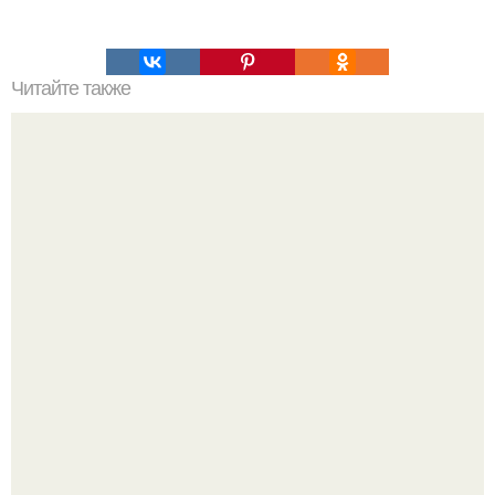
Читайте также
Пончики с глазурью (американский рецепт как в "Dunkin
Donuts").