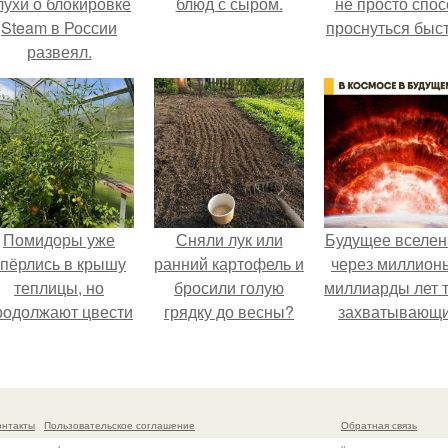
лухи о блокировке
блюд с сыром.
не просто спос
Steam в России
проснуться быст
развеял.
Помидоры уже
Сняли лук или
Будущее вселен
упёрлись в крышу
ранний картофель и
через миллион
теплицы, но
бросили голую
миллиарды лет 
родолжают цвести
грядку до весны?
захватывающ
ак сумасшедшие?
тайны.
онтакты
Пользовательское соглашение
Обратная связь