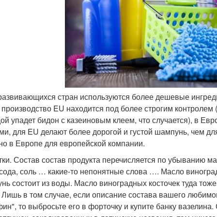
 развивающихся стран используются более дешевые ингреди
, производство EU находится под более строгим контролем 
ой упадет бидон с казеиновым клеем, что случается), в Ев
ми, для EU делают более дорогой и густой шампунь, чем для
но в Европе для европейской компании.
тки. Состав состав продукта перечисляется по убыванию мас
 сода, соль … какие-то непонятные слова …. Масло виноград
нь состоит из воды. Масло виноградных косточек туда тоже 
. Лишь в том случае, если описание состава вашего любимог
ин", то выбросьте его в форточку и купите банку вазелина. 