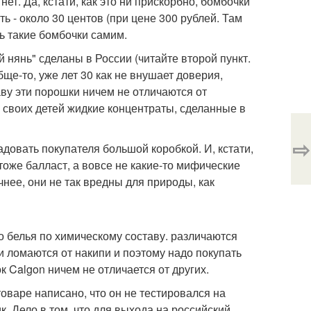
ет. Да, кстати, как это ни прискорбно, бомбочки
ть - около 30 центов (при цене 300 рублей. Там
ь такие бомбочки самим.
нянь" сделаны в России (читайте второй пункт.
ще-то, уже лет 30 как не внушает доверия,
аву эти порошки ничем не отличаются от
я своих детей жидкие концентраты, сделанные в
⇨
довать покупателя большой коробкой. И, кстати,
 тоже балласт, а вовсе не какие-то мифические
нее, они не так вредны для природы, как
о белья по химическому составу. различаются
и ломаются от накипи и поэтому надо покупать
к Calgon ничем не отличается от других.
оваре написано, что он не тестировался на
ик. Дело в том, что для выхода на российский