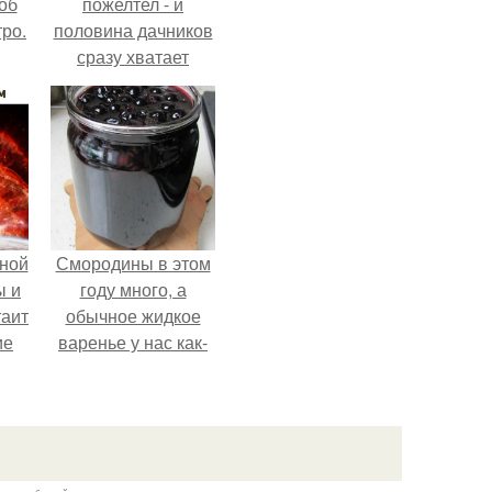
об
пожелтел - и
ро.
половина дачников
сразу хватает
удобрение.
ной
Смородины в этом
ы и
году много, а
таит
обычное жидкое
ие
варенье у нас как-
то не очень едят.