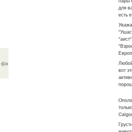
пары 
для в
есть 
Уважа
"Ушас
"аист
"Взро
Европ
⇦
Любой
вот э
актив
порош
Опола
тольк
Calgo
Груст
живот