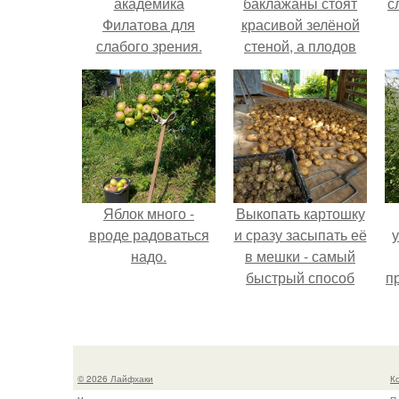
академика
баклажаны стоят
с
Филатова для
красивой зелёной
слабого зрения.
стеной, а плодов
почти не видно -
радоваться тут
нечему.
Яблок много -
Выкопать картошку
вроде радоваться
и сразу засыпать её
надо.
в мешки - самый
быстрый способ
п
спрятать вместе с
к
урожаем гниль,
порезы и больные
клубни.
© 2026 Лайфхаки
К