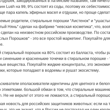
отдушек, закодированных в латинские названия, там ничего н
анн Lush на 99, 9% состоят из соды, поэтому их себестоимос
еще пара капель эфирных масел и отдушки, но проще сделат
емые родители, стиральные порошки "Аистенок" и "ушастый 
тый Нянь" сделан на фабрике "невская косметика", что, вооб
" сделан на неизвестном российском производстве. По сост
слых Порошков" - это все простой маркетинг. Покупайте дл
е.
 стиральный порошок на 80% состоит из балласта, чтобы ра
ти синенькие и красненькие точечки в стиральном порошке -
ные вещества. Покупайте жидкие концентраты, это экономич
ки, которые попадают в водоемы и рушат экосистему.
скиватели ополаскиватели идентичны для цветного и белог
о этикетками. большой обман в том, что стиральные машинк
n. Не не верьте! от этого не ломаются, а стиральный порошо
ная новость для российских защитников животных: если на т
ных, это не значит, что в России не пострадал ни один крол