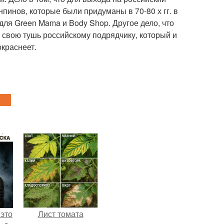
инов, которые были придуманы в 70-80 х гг. в
для Green Mama и Body Shop. Другое дело, что
ь свою тушь российскому подрядчику, который и
окраснеет.
 это
Лист томата