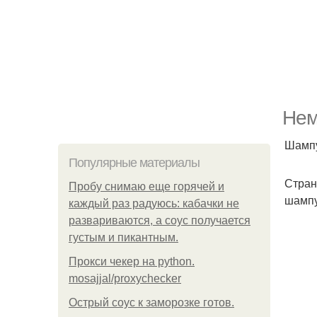
Нем
Шампу
Популярные материалы
Стран
Пробу снимаю еще горячей и
шамп
каждый раз радуюсь: кабачки не
развариваются, а соус получается
густым и пикантным.
Прокси чекер на python.
mosajjal/proxychecker
Острый соус к заморозке готов.