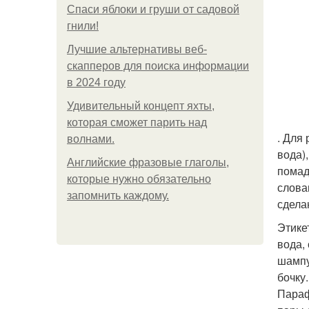
Спаси яблоки и груши от садовой
гнили!
Лучшие альтернативы веб-
скапперов для поиска информации
в 2024 году
Удивительный концепт яхты,
которая сможет парить над
. Для
волнами.
вода)
Английские фразовые глаголы,
помад
которые нужно обязательно
слова
запомнить каждому.
сдела
Этике
вода,
шампу
бочку
Параф