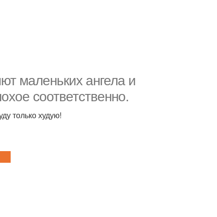
ют маленьких ангела и
охое соответственно.
уду только худую!