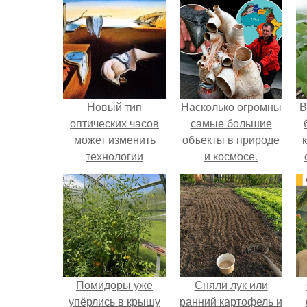
Новый тип
Насколько огромны
В
оптических часов
самые большие
может изменить
объекты в природе
технологии
и космосе.
измерения
времени.
Помидоры уже
Сняли лук или
упёрлись в крышу
ранний картофель и