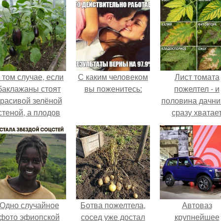
 том случае, если
С каким человеком
Лист томата
баклажаны стоят
вы поженитесь:
пожелтел - и
красивой зелёной
половина дачни
стеной, а плодов
сразу хватае
почти не видно -
удобрение.
радоваться тут
нечему.
Одно случайное
Ботва пожелтела,
Автоваз
фото эфиопской
сосед уже достал
крупнейшее