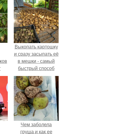
Выкопать картошку
и сразу засыпать её
ков
в мешки - самый
т
быстрый способ
спрятать вместе с
урожаем гниль,
порезы и больные
клубни.
Чем заболела
груша и как ее