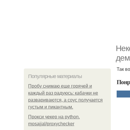
Нек
дем
Так в
Популярные материалы
Понр
Пробу снимаю еще горячей и
каждый раз радуюсь: кабачки не
развариваются, а соус получается
густым и пикантным.
Прокси чекер на python.
mosajjal/proxychecker