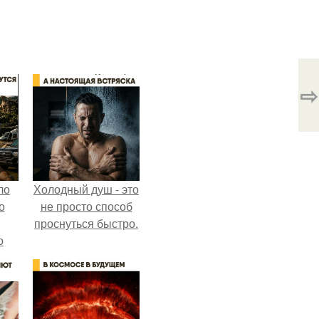
⇨
ло
Холодный душ - это
о
не просто способ
проснуться быстро.
о
 о
к