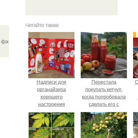
Читайте также
⇦
Надписи для
Перестала
С
органайзера
покупать кетчуп,
хорошего
когда попробовала
настроения
сделать его с
распечатать. Идеи
яблоками.
"Органайзеров
Хорошего
Настроения" с