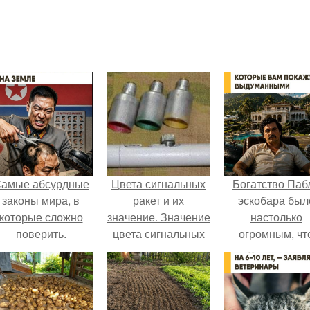
амые абсурдные
Цвета сигнальных
Богатство Паб
законы мира, в
ракет и их
эскобара был
которые сложно
значение. Значение
настолько
поверить.
цвета сигнальных
огромным, чт
патронов и ракет,
многие истории
вдруг кому
нём звучат ка
пригодится.
вымысел.