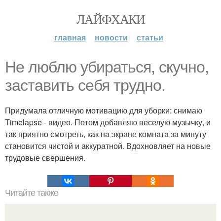
ЛАЙФХАКИ
главная
новости
статьи
Не люблю убираться, скучно,
заставить себя трудно.
Придумала отличную мотивацию для уборки: снимаю
Timelapse - видео. Потом добавляю веселую музычку, и
так приятно смотреть, как на экране комната за минуту
становится чистой и аккуратной. Вдохновляет на новые
трудовые свершения.
Читайте также