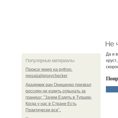
Не 
Да и 
хруст
Популярные материалы
скоро
Прокси чекер на python.
mosajjal/proxychecker
Понр
Академик ран Онищенко призвал
россиян не ездить отдыхать за
границу: "Зачем Ездить в Турцию,
Когда у нас в Стране Есть
Практически все".