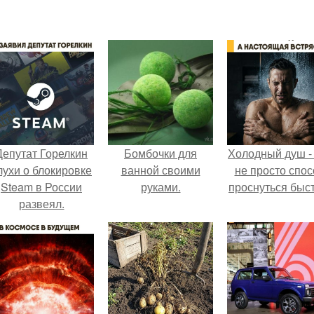
Депутат Горелкин
Бомбочки для
Холодный душ -
лухи о блокировке
ванной своими
не просто спос
Steam в России
руками.
проснуться быст
развеял.