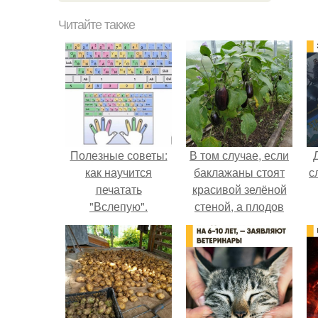
Читайте также
Полезные советы:
В том случае, если
как научится
баклажаны стоят
с
печатать
красивой зелёной
"Вслепую".
стеной, а плодов
почти не видно -
радоваться тут
нечему.