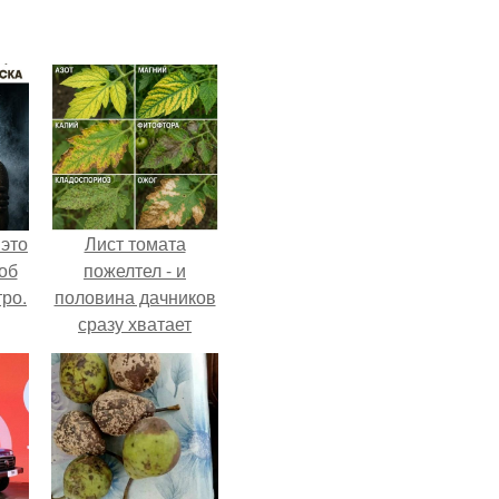
 это
Лист томата
об
пожелтел - и
ро.
половина дачников
сразу хватает
удобрение.