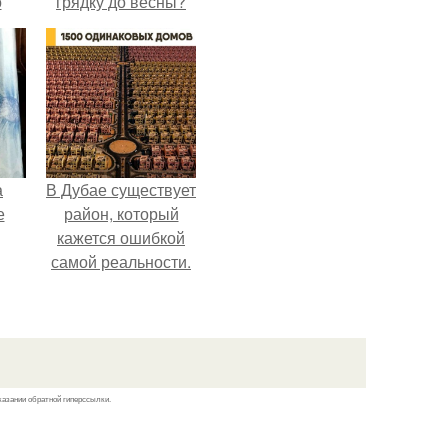
о
грядку до весны?
та.
а
В Дубае существует
е
район, который
кажется ошибкой
самой реальности.
казании обратной гиперссылки.