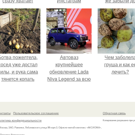
сразу хватает
Инстаграм
же забыли д
удобрение.
следующего ле
Ботва пожелтела,
Автоваз
Чем заболел
сосед уже достал
крупнейшее
груша и как е
илы, и рука сама
обновление Lada
лечить?
тянется копать
Niva Legend за всю
картошку.
историю
представил.
онтакты
Пользовательское соглашение
Обратная связь
олитика конфидециальности
Копирование разрешено при у
 Москва, ЗАО, Раменки, Лобачевского улица 98 корп.3, Офисно-жилой комплекс «АКСИОМА»,
 Проспект Вернадского