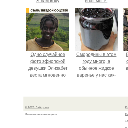
Smartproxy
и космосе.
Одно случайное
Смородины в этом
фото эфиопской
году много, а
девушки Элизабет
обычное жидкое
в
деста мгновенно
варенье у нас как-
разлетелось по
то не очень едят.
всему интернету и
сделало её новой
звездой соцсетей.
© 2026 Лайфхаки
К
П
Маленькие, полезные хитрости
г.
м.