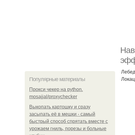
Нав
эфф
Лебед
Локац
Популярные материалы
Прокси чекер на python.
mosajjal/proxychecker
Выкопать картошку и сразу
засыпать её в мешки - самый
быстрый способ спрятать вместе с
урожаем гниль, порезы и больные