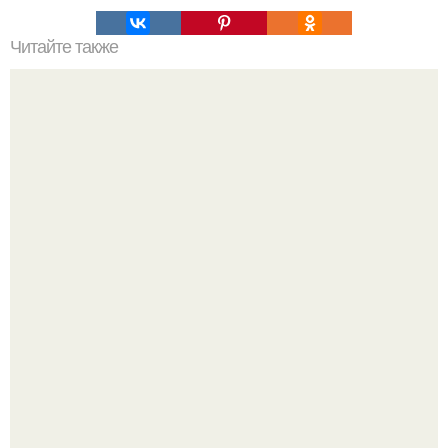
Читайте также
- Для посадки мандарина вам будут необходимы семена,
а точнее косточки, которые можно "Добыть", приобретя в
магазине несколько спелых мандаринов.