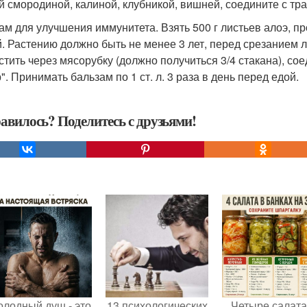
й смородиной, калиной, клубникой, вишней, соедините с тр
ам для улучшения иммунитета. Взять 500 г листьев алоэ, пр
й. Растению должно быть не менее 3 лет, перед срезанием л
стить через мясорубку (должно получиться 3/4 стакана), соед
". Принимать бальзам по 1 ст. л. 3 раза в день перед едой.
авилось? Поделитесь с друзьями!
олодный душ - это
13 психологических
Четыре салата