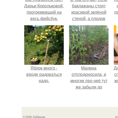
Дарьи Корольковой,
баклажаны стоят
прогремевший на
красивой зелёной
п
весь фейсбук.
стеной, а плодов
почти не видно -
радоваться тут
нечему.
Яблок много -
Малина
Д
вроде радоваться
отплодоносила, и
с
надо.
многие про неё тут
ж
же забыли до
следующего лета.
© 2026 Лайфхаки
К