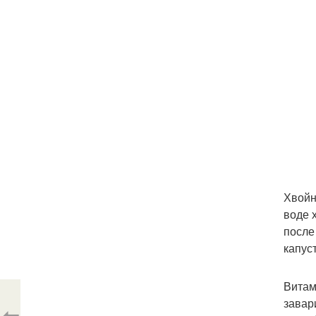
Хвойн
воде 
после
капуст
Витам
завари
⇦