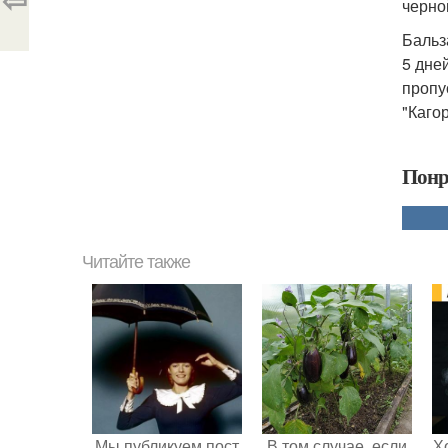
черно
Бальз
5 дне
пропу
"Кагор
Понр
Читайте также
Мы публикуем пост
В том случае, если
Х