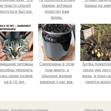
не просто способ
трюков, которые
банках на зим
роснуться быстро.
упростят вам
жизнь.
омашние питомцы
Смородины в этом
Ботва пожелте
пособны продлить
году много, а
сосед уже дост
изнь своих хозяев
обычное жидкое
вилы, и рука с
на 6-10 лет.
варенье у нас как-
тянется копат
то не очень едят.
картошку.
онтакты
Пользовательское соглашение
Обратная связь