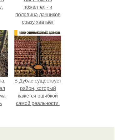
у.
пожелтел - и
половина дачников
сразу хватает
удобрение.
ла,
В Дубае существует
ал
район, который
ама
кажется ошибкой
ь
самой реальности.