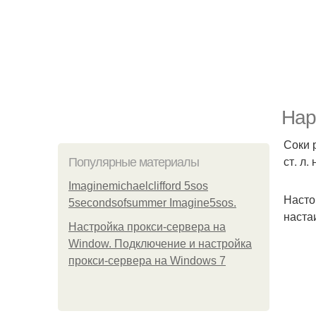
Нар
Соки р
ст. л.
Популярные материалы
Imaginemichaelclifford 5sos
Настой
5secondsofsummer Imagine5sos.
настаи
Настройка прокси-сервера на
Window. Подключение и настройка
прокси-сервера на Windows 7