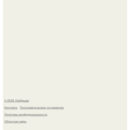
Чем заболела груша и как ее лечить?
В Дубае существует район, который кажется ошибкой
самой реальности.
© 2026 Лайфхаки
Контакты
Пользовательское соглашение
Политика конфидециальности
Обратная связь