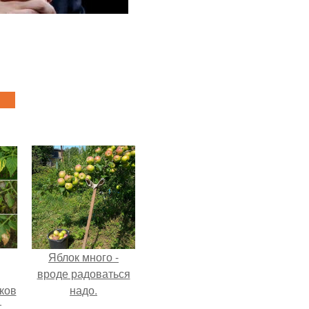
Яблок много -
вроде радоваться
ков
надо.
т