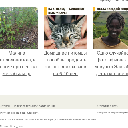
удобрение.
Малина
Домашние питомцы
Одно случайн
отплодоносила, и
способны продлить
фото эфиопск
ногие про неё тут
жизнь своих хозяев
девушки Элиза
же забыли до
на 6-10 лет.
деста мгновен
следующего лета.
разлетелось п
всему интернет
сделало её но
звездой соцсет
онтакты
Пользовательское соглашение
Обратная связь
олитика конфидециальности
Копирование разрешено при у
 Москва, ЗАО, Раменки, Лобачевского улица 98 корп.3, Офисно-жилой комплекс «АКСИОМА»,
 Проспект Вернадского