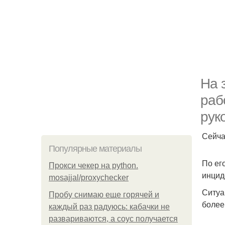
На 
раб
рук
Сейча
Популярные материалы
По ег
Прокси чекер на python.
инцид
mosajjal/proxychecker
Ситуа
Пробу снимаю еще горячей и
более
каждый раз радуюсь: кабачки не
развариваются, а соус получается