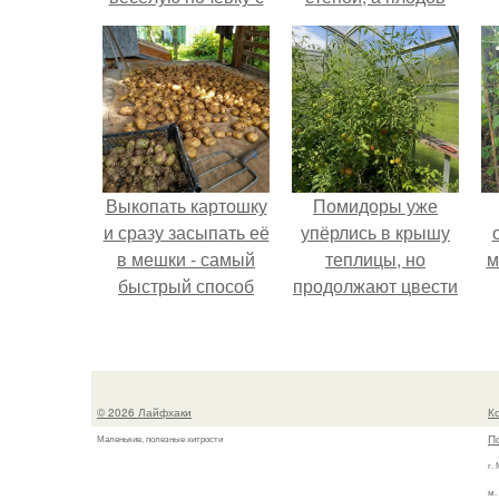
подружками
почти не видно -
радоваться тут
нечему.
Выкопать картошку
Помидоры уже
и сразу засыпать её
упёрлись в крышу
в мешки - самый
теплицы, но
м
быстрый способ
продолжают цвести
спрятать вместе с
как сумасшедшие?
урожаем гниль,
порезы и больные
клубни.
© 2026 Лайфхаки
К
П
Маленькие, полезные хитрости
г.
м.