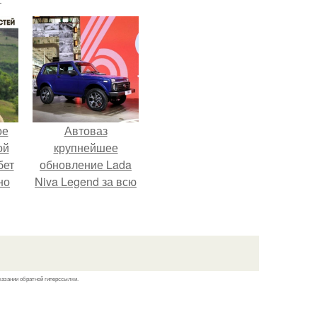
ое
Автоваз
ой
крупнейшее
бет
обновление Lada
но
Niva Legend за всю
о
историю
у и
представил.
вой
ей.
казании обратной гиперссылки.