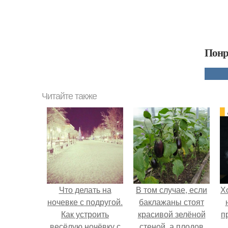
Понр
Читайте также
Что делать на
В том случае, если
Х
ночевке с подругой.
баклажаны стоят
Как устроить
красивой зелёной
п
весёлую ночёвку с
стеной, а плодов