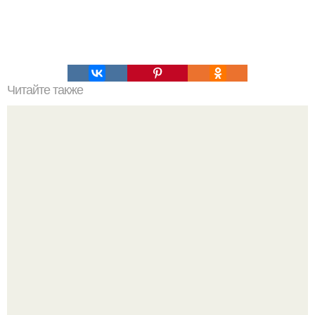
Читайте также
Надписи для органайзера хорошего настроения
распечатать. Идеи "Органайзеров Хорошего
Настроения" с примерами подарочков.