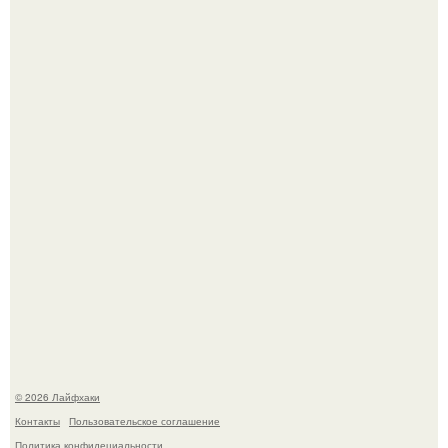
Будущее вселенной через миллионы и миллиарды лет
таит захватывающие тайны.
Одно случайное фото эфиопской девушки Элизабет
деста мгновенно разлетелось по всему интернету и
сделало её новой звездой соцсетей.
© 2026 Лайфхаки
Контакты
Пользовательское соглашение
Политика конфидециальности