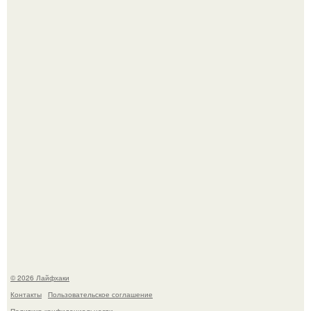
Смородины в этом году много, а обычное жидкое
варенье у нас как-то не очень едят.
В Дубае существует район, который кажется ошибкой
самой реальности.
© 2026 Лайфхаки
Контакты
Пользовательское соглашение