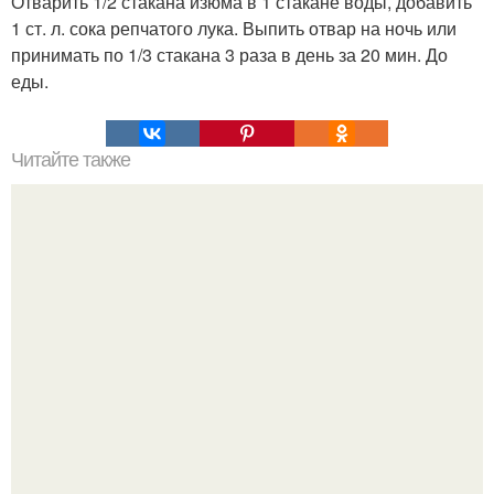
Отварить 1/2 стакана изюма в 1 стакане воды, добавить
1 ст. л. сока репчатого лука. Выпить отвар на ночь или
принимать по 1/3 стакана 3 раза в день за 20 мин. До
еды.
Читайте также
Мы вяжем своими руками шапку - резинку с
оригинальной макушкой.