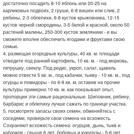
достаточно посадить 8-10 яблонь или 20-25 на
карликовых подвоях, 2 груши, 6-8 вишен или слив, 2
рябины, 2-3 облепихи, 6-8 кустов крыжовника, 12-15
кустов черной смородины, 3-5 белой и красной, около 50
растений малины, 250-300 кустов земляники - и вы
сможете вполне обеспечить ягодами и фруктами свою
семью.
4. размещая огородные культуры, 40 кв. м. площади
отведите под ранний картофель, 10 кв. м. - под морковь,
петрушку, свеклу. Под редис, укроп, салат, щавель
можно отвести 5 кв. м., под кабачки, тыкву - 10 кв. м., под
огурцы и помидоры - по 6-8 кв. м, оставив на прочие
культуры примерно 10 кв. м. как показывает опыт,
пропорции эти самые рациональные. Шиповник, рябину,
барбарис и облепиху лучше сажать по границе участка.
5. посмотрите запасы своих семян, обменяйтесь с
соседями, проверьте свои семена на всхожесть.
Сохраняют всхожесть семена: огурцов, дынь, тыкв и
кабачков - свыше 6 лет, бобовых и кукурузы - 5-6 лет,