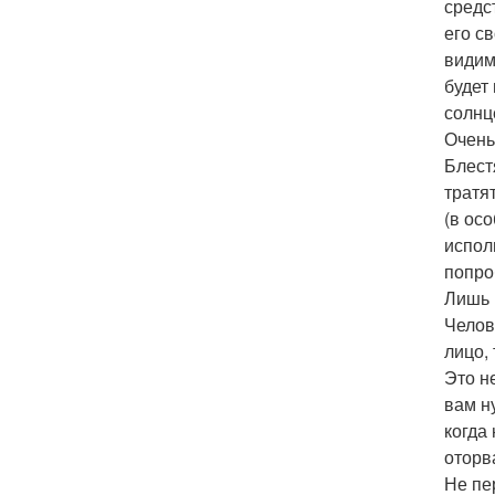
средс
его с
видим
будет
солнц
Очень
Блест
тратя
(в ос
испол
попро
Лишь 
Челов
лицо,
Это не
вам н
когда
оторв
Не пе