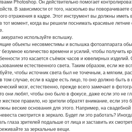
твами Photoshop. Он действительно помогает контролироват
войств. В зависимости от того, насколько вы поворачиваете
ого отражения в кадре. Этот инструмент вы должны иметь 
 в тот момент, когда вы решили поснимать красивые летние 
е.
 аккуратно используйте вспышку.
ящие объекты несовместимы и вспышка фотоаппарата обыч
т безумное количество времени и усилий, чтобы получить 
обенности это касается съёмок часов и ювелирных изделий. 
ьзованием естественного света. Таким образом, если же вс
буйте, чтобы источник света был не точечным, а мягким, р
в том случае, если в кадре есть лицо, то оно должно быть в
еческий мозг, естественно, прежде всего замечает в фотог
 то они любят, чтобы оно было в фокусе, даже если это не 
 жесткое правило, но зрители обратят внимание, если это бу
ужны веские основания для этого. Например, на свадебной с
 невеста смотрится в зеркало. Будет ли это работать? Иногда
ать глаза зрителей подальше от лица и заставить их смотрет
реживайте за зеркальные вещи.