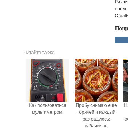
Разли
предп
Creat
Понр
Читайте также
Как пользоваться
Пробу снимаю еще
Н
мультиметром.
горячей и каждый
раз радуюсь:
о
кабачки не