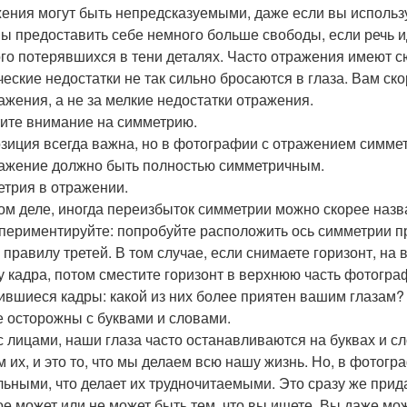
ения могут быть непредсказуемыми, даже если вы использ
ы предоставить себе немного больше свободы, если речь 
го потерявшихся в тени деталях. Часто отражения имеют с
ческие недостатки не так сильно бросаются в глаза. Вам ск
ажения, а не за мелкие недостатки отражения.
ите внимание на симметрию.
зиция всегда важна, но в фотографии с отражением симметр
ажение должно быть полностью симметричным.
трия в отражении.
ом деле, иногда переизбыток симметрии можно скорее назв
периментируйте: попробуйте расположить ось симметрии пр
о правилу третей. В том случае, если снимаете горизонт, на
у кадра, потом сместите горизонт в верхнюю часть фотогра
ившиеся кадры: какой из них более приятен вашим глазам?
е осторожны с буквами и словами.
 с лицами, наши глаза часто останавливаются на буквах и с
м их, и это то, что мы делаем всю нашу жизнь. Но, в фотогр
льными, что делает их трудночитаемыми. Это сразу же прид
ое может или не может быть тем, что вы ищете. Вы даже м