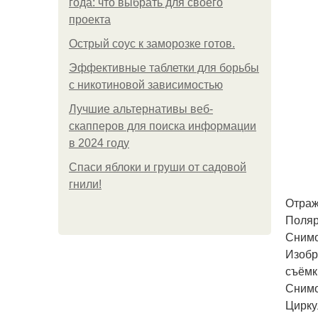
года: что выбрать для своего
проекта
Острый соус к заморозке готов.
Эффективные таблетки для борьбы
с никотиновой зависимостью
Лучшие альтернативы веб-
скапперов для поиска информации
в 2024 году
Спаси яблоки и груши от садовой
гнили!
Отраж
Поляр
Снимо
Изобр
съёмк
Снимо
Цирку