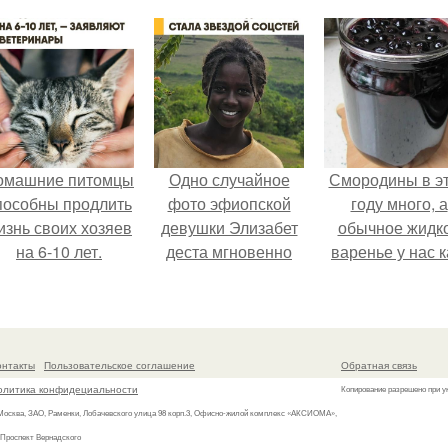
омашние питомцы
Одно случайное
Смородины в э
пособны продлить
фото эфиопской
году много, а
изнь своих хозяев
девушки Элизабет
обычное жидк
на 6-10 лет.
деста мгновенно
варенье у нас к
разлетелось по
то не очень едя
всему интернету и
сделало её новой
звездой соцсетей.
онтакты
Пользовательское соглашение
Обратная связь
олитика конфидециальности
Копирование разрешено при у
 Москва, ЗАО, Раменки, Лобачевского улица 98 корп.3, Офисно-жилой комплекс «АКСИОМА»,
 Проспект Вернадского