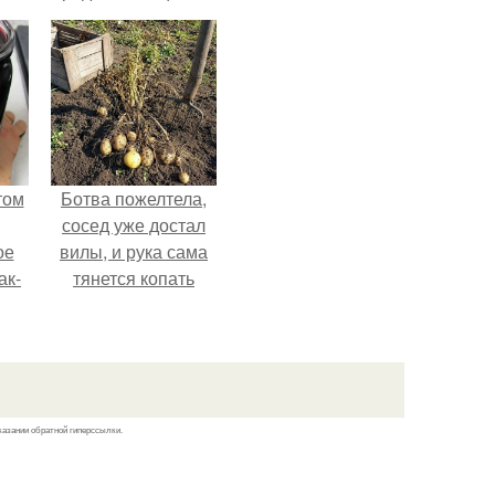
как сумасшедшие?
том
Ботва пожелтела,
сосед уже достал
ое
вилы, и рука сама
ак-
тянется копать
т.
картошку.
казании обратной гиперссылки.