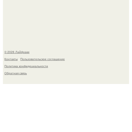
Выкопать картошку и сразу засыпать её в мешки - самый
быстрый способ спрятать вместе с урожаем гниль,
порезы и больные клубни.
© 2026 Лайфхаки
Контакты
Пользовательское соглашение
Политика конфидециальности
Обратная связь