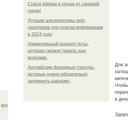
Спаси яблоки и груши от садовой
гнили!
Лучшие альтернативы веб-
скапперов для поиска информации
в 2024 году
Удивительный концепт яхты,
которая сможет парить над
волнами.
Для э
Английские фразовые глаголы,
натощ
которые нужно обязательно
кипяч
запомнить каждому.
Чтобы
перел
в ден
⇦
Здоро