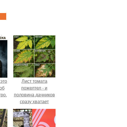
 это
Лист томата
об
пожелтел - и
ро.
половина дачников
сразу хватает
удобрение.