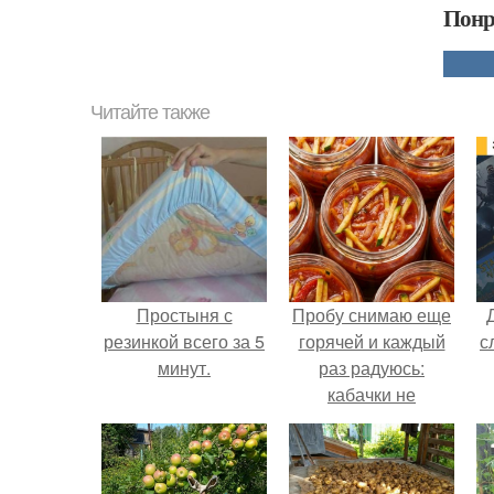
Понр
Читайте также
Простыня с
Пробу снимаю еще
резинкой всего за 5
горячей и каждый
с
минут.
раз радуюсь:
кабачки не
развариваются, а
соус получается
густым и