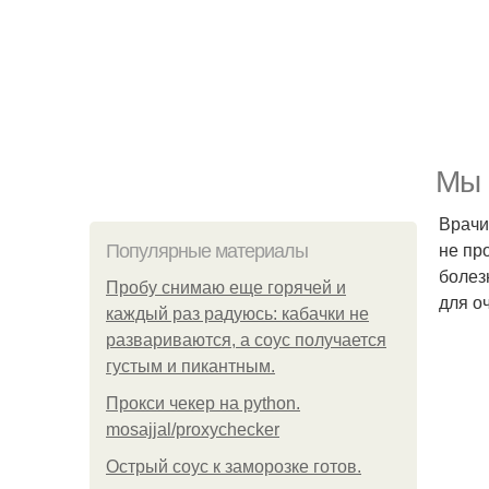
Мы 
Врачи
не пр
Популярные материалы
болез
Пробу снимаю еще горячей и
для о
каждый раз радуюсь: кабачки не
развариваются, а соус получается
густым и пикантным.
Прокси чекер на python.
mosajjal/proxychecker
Острый соус к заморозке готов.