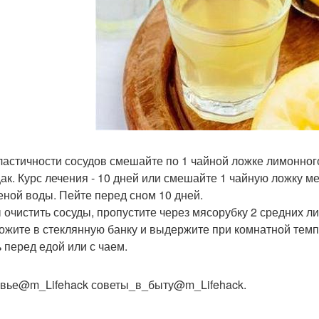
ластичности сосудов смешайте по 1 чайной ложке лимонного
ак. Курс лечения - 10 дней или смешайте 1 чайную ложку ме
еной воды. Пейте перед сном 10 дней.
 очистить сосуды, пропустите через мясорубку 2 средних ли
ожите в стеклянную банку и выдержите при комнатной темп
ь перед едой или с чаем.
вье@m_Lifehack советы_в_быту@m_Lifehack.