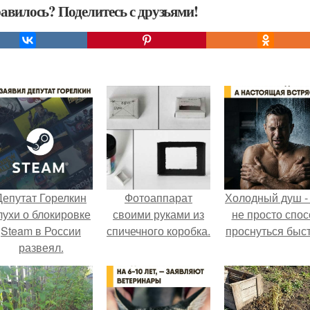
авилось? Поделитесь с друзьями!
Депутат Горелкин
Фотоаппарат
Холодный душ -
лухи о блокировке
своими руками из
не просто спос
Steam в России
спичечного коробка.
проснуться быст
развеял.