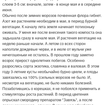
слоем 3-5 см: вначале, затем - в конце мая и в середине
июня.
Обычно после зимних морозов почвенная флора гибнет.
Азот же растениям необходим в мае, в период бурной
вегетации. К началу лета земля начинает потихоньку
оживать. У меня же после внесения такого компоста она
задышала сразу в начале мая. И растения вегетацию на
неделю раньше начали. А летом со всех сторон
наползли дождевые черви, и в июле от мульчи уже
ничегошеньки не осталось. В прошлом году заметно
возрос прирост однолетних побегов. Особенно
разрослись сорта экзотика, славянка и валовая. В этом
году 3-летние кусты необычайно бурно цвели, и плоды
завязались на 100% (сильных морозов не было. И,
несмотря на вегетацию, не было никаких болезней.
Позаботившись о корешках, я не побоялся применить и
стимуляторы роста растений. В период цветения
опрыскал смородину препаратом "Завязь", а после