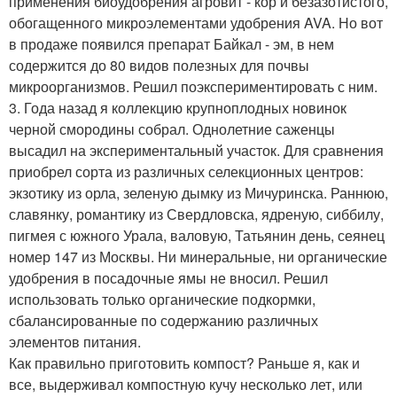
применения биоудобрения агровит - кор и безазотистого,
обогащенного микроэлементами удобрения AVA. Но вот
в продаже появился препарат Байкал - эм, в нем
содержится до 80 видов полезных для почвы
микроорганизмов. Решил поэкспериментировать с ним.
3. Года назад я коллекцию крупноплодных новинок
черной смородины собрал. Однолетние саженцы
высадил на экспериментальный участок. Для сравнения
приобрел сорта из различных селекционных центров:
экзотику из орла, зеленую дымку из Мичуринска. Раннюю,
славянку, романтику из Свердловска, ядреную, сиббилу,
пигмея с южного Урала, валовую, Татьянин день, сеянец
номер 147 из Москвы. Ни минеральные, ни органические
удобрения в посадочные ямы не вносил. Решил
использовать только органические подкормки,
сбалансированные по содержанию различных
элементов питания.
Как правильно приготовить компост? Раньше я, как и
все, выдерживал компостную кучу несколько лет, или