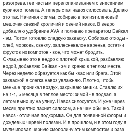
разогревал ее частым перелопачиванием с внесением
куриного помета. А теперь стал навоз силосовать. Делаю
это так. Начиная с зимы, собираю в полиэтиленовый
мешочек свежий кроличий и овечий навоз. В ведро
добавляю удобрение AVA и поливаю препаратом Байкал
- эм. Потом готовлю сладкую закваску. Собираю отходы -
хлеб, морковь, свеклу, заплесневелое варенье, остатки
фруктов из компотов - все, что может бродить.
Складываю это в ведро с плотной крышкой, разбавляю
водой, добавляю Байкал - эм и храню в теплом месте.
Через неделю образуется как бы квас или брага. Этой
закваской я слегка навоз увлажняю. Плотно, чтобы
меньше проникал воздух, закрываю мешки. Ставлю их
на 1-1, 5 месяца в теплое место: зимой - в подвал, а
летом выношу на улицу. Навоз силосуется. И уже через
месяц приятно пахнет силосом, а не чем обычно. Такой
навоз - отличная подкормка. Он для почвенной флоры и
дождевых червей полезен. И в прошлом, и в этом году я
мульчировал черную смородину этим компостом 3 раза