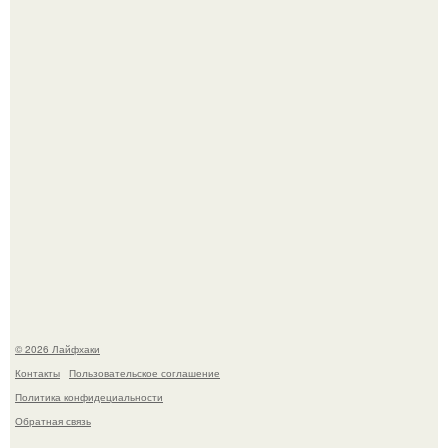
Ботва пожелтела, сосед уже достал вилы, и рука сама
тянется копать картошку.
В Дубае существует район, который кажется ошибкой
самой реальности.
© 2026 Лайфхаки
Контакты
Пользовательское соглашение
Политика конфидециальности
Обратная связь