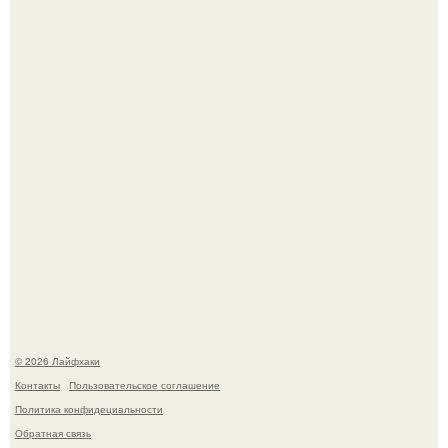
Одно случайное фото эфиопской девушки Элизабет
деста мгновенно разлетелось по всему интернету и
сделало её новой звездой соцсетей.
Ботва пожелтела, сосед уже достал вилы, и рука сама
тянется копать картошку.
© 2026 Лайфхаки
Контакты
Пользовательское соглашение
Политика конфидециальности
Обратная связь