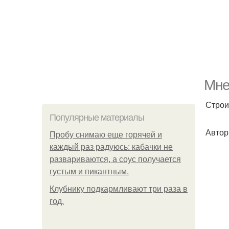
Мне
Строи
Популярные материалы
Автор
Пробу снимаю еще горячей и
каждый раз радуюсь: кабачки не
развариваются, а соус получается
густым и пикантным.
Клубнику подкaрмливают три раза в
гoд.