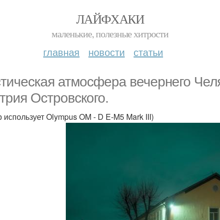
ЛАЙФХАКИ
маленькие, полезные хитрости
главная
новости
статьи
тическая атмосфера вечернего Чел
трия Островского.
 использует Olympus OM - D E-M5 Mark III)