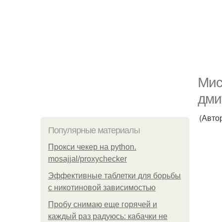
Мис
дми
(Автор
Популярные материалы
Прокси чекер на python.
mosajjal/proxychecker
Эффективные таблетки для борьбы
с никотиновой зависимостью
Пробу снимаю еще горячей и
каждый раз радуюсь: кабачки не