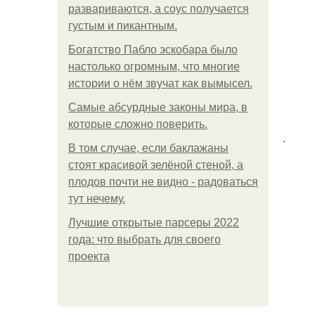
развариваются, а соус получается
густым и пикантным.
Богатство Пабло эскобара было
настолько огромным, что многие
истории о нём звучат как вымысел.
Самые абсурдные законы мира, в
которые сложно поверить.
.
В том случае, если баклажаны
стоят красивой зелёной стеной, а
плодов почти не видно - радоваться
тут нечему.
Лучшие открытые парсеры 2022
года: что выбрать для своего
проекта