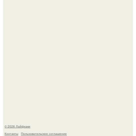
Смородины в этом году много, а обычное жидкое
варенье у нас как-то не очень едят.
Чем заболела груша и как ее лечить?
© 2026 Лайфхаки
Контакты
Пользовательское соглашение